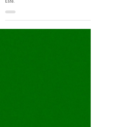
Abordamos las películas cortas de la
selección Perú Emergente del 13° Festival Al
Este.