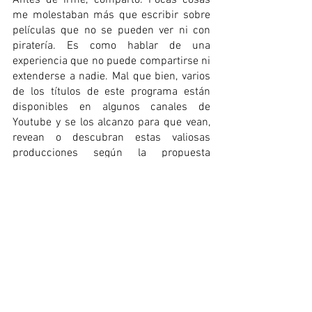
Antes de irme, comparto. Pocas cosas 
me molestaban más que escribir sobre 
películas que no se pueden ver ni con 
piratería. Es como hablar de una 
experiencia que no puede compartirse ni 
extenderse a nadie. Mal que bien, varios 
de los títulos de este programa están 
disponibles en algunos canales de 
Youtube y se los alcanzo para que vean, 
revean o descubran estas valiosas 
producciones según la propuesta 
narrativa de los curadores del programa:
1. 
DANZANTES DE TIJERAS
(Manuel Chambi, Jorge Vignati, 
1972)
2
. NIÑOS
 (Grupo de Cine 
Liberación Sin Rodeos, 1974)
3. 
EL JUANSITO 
(Nora de Izcue, 