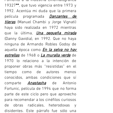
Fomento a la Industria Cinematográfica 
19327
**
, que tuvo vigencia entre 1973 y 
1992. Acentúa mi duda que la primera 
película programada 
Danzantes de 
tijeras
(Manuel
Chambi y Jorge
Vignati)
haya sido realizada en 1972 mientras 
que la última, 
Una pequeña mirada
(Danny
Gavidia),
en 1992. Que no haya 
ninguna de Armando Robles Godoy de 
aquella época como
En la selva no hay 
estrellas
de 1968 o
La muralla verde
de 
1970 lo relaciono a la intención de 
proponer obras más “resistidas” en el 
tiempo como de autores menos 
conocidos, ambas condiciones que sí 
comparte 
Anastasha
 de Antonio 
Fortunic, película de 1994 que no forma 
parte de este ciclo pero que aprovecho 
para recomendar a los cinéfilos curiosos 
de obras radicales, heterodoxas y 
disidentes. Este párrafo fue sólo una 