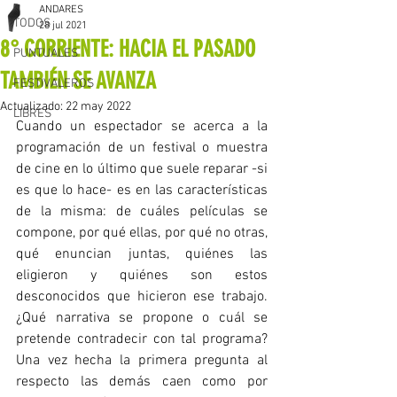
ANDARES
TODOS
28 jul 2021
8° CORRIENTE: HACIA EL PASADO
PUNTUALES
TAMBIÉN SE AVANZA
FESTIVALEROS
Actualizado:
22 may 2022
LIBRES
Cuando un espectador se acerca a la 
programación de un festival o muestra 
de cine en lo último que suele reparar -si 
es que lo hace- es en las características 
de la misma: de cuáles películas se 
compone, por qué ellas, por qué no otras, 
qué enuncian juntas, quiénes las 
eligieron y quiénes son estos 
desconocidos que hicieron ese trabajo. 
¿Qué narrativa se propone o cuál se 
pretende contradecir con tal programa? 
Una vez hecha la primera pregunta al 
respecto las demás caen como por 