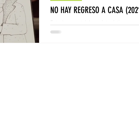
NO HAY REGRESO A CASA (202
Este documental de carácter íntimo se nu
otorga los recursos informáticos aplicados